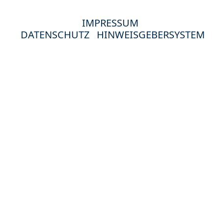
IMPRESSUM
DATENSCHUTZ
HINWEISGEBERSYSTEM
© 2024 Hewag Seniorenstifte in Deutschland.