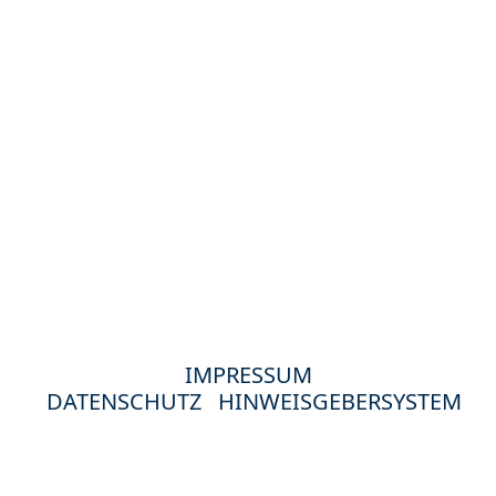
IMPRESSUM
DATENSCHUTZ
HINWEISGEBERSYSTEM
© 2024 Hewag Seniorenstifte in Deutschland.